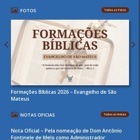
FOTOS
Todas as Fotos
Formações Bíblicas 2026 – Evangelho de São
Mateus
NOTAS OFICIAS
Todas as Notas
Nota Oficial – Pela nomeação de Dom Antônio
Fontinele de Melo como Administrador