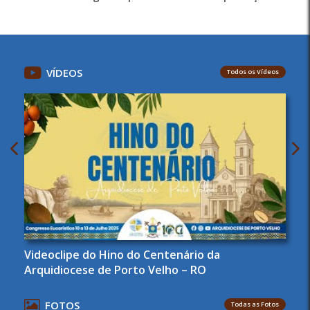
VÍDEOS
Todos os Vídeos
Videoclipe do Hino do Centenário da
Arquidiocese de Porto Velho – RO
FOTOS
Todas as Fotos