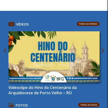
VÍDEOS
Todos os Vídeos
Videoclipe do Hino do Centenário da
Arquidiocese de Porto Velho – RO
FOTOS
Todas as Fotos