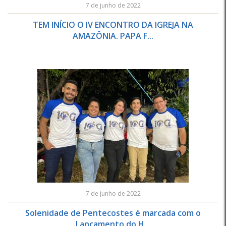
7 de junho de 2022
TEM INÍCIO O IV ENCONTRO DA IGREJA NA
AMAZÔNIA. PAPA F...
7 de junho de 2022
Solenidade de Pentecostes é marcada com o
Lançamento do H...